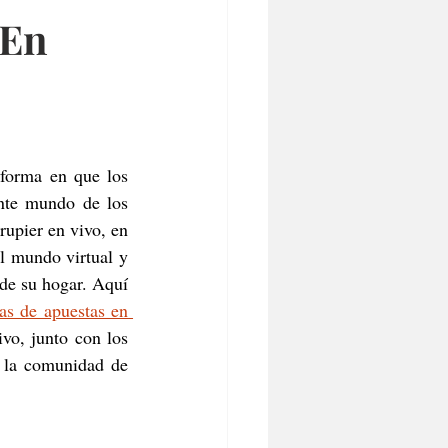
 En
forma en que los 
nte mundo de los 
rupier en vivo, en 
l mundo virtual y 
de su hogar. Aquí 
as de apuestas en 
vo, junto con los 
 la comunidad de 