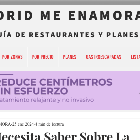
DRID ME ENAMOR
UÍA DE RESTAURANTES Y PLANES
POR ZONAS
POR PRECIO
PLANES
GASTROESCAPADAS
LIST
MORA
25 ene 2024
4 min de lectura
ecesita Saber Sobre La