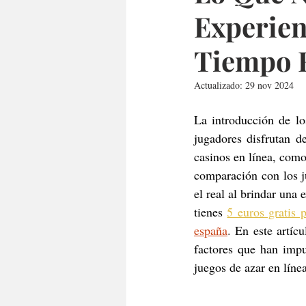
Experien
Tiempo 
Actualizado:
29 nov 2024
La introducción de lo
jugadores disfrutan d
casinos en línea, como
comparación con los ju
el real al brindar una
tienes 
5 euros gratis p
españa
. 
En este artícu
factores que han impu
juegos de azar en línea