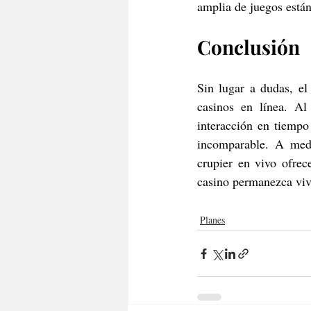
amplia de juegos están
Conclusión
Sin lugar a dudas, el
casinos en línea. Al
interacción en tiempo
incomparable. A medi
crupier en vivo ofrece
casino permanezca vivo
Planes