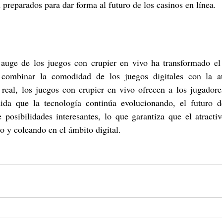
 preparados para dar forma al futuro de los casinos en línea.
 auge de los juegos con crupier en vivo ha transformado el
 combinar la comodidad de los juegos digitales con la au
 real, los juegos con crupier en vivo ofrecen a los jugadore
da que la tecnología continúa evolucionando, el futuro d
 posibilidades interesantes, lo que garantiza que el atractiv
 y coleando en el ámbito digital.