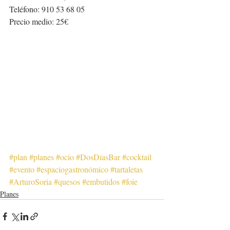
Teléfono: 910 53 68 05
Precio medio: 25€
#plan
#planes
#ocio
#DosDíasBar
#cocktail
#evento
#espaciogastronómico
#tartaletas
#ArturoSoria
#quesos
#embutidos
#foie
Planes