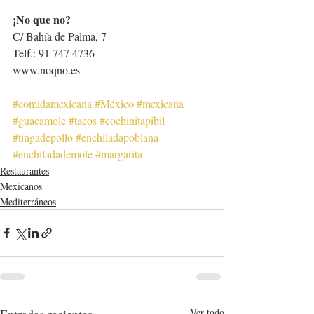
¡No que no?
C/ Bahía de Palma, 7
Telf.: 91 747 4736
www.noqno.es
#comidamexicana
#México
#mexicana
#guacamole
#tacos
#cochinitapibil
#tingadepollo
#enchiladapoblana
#enchiladademole
#margarita
Restaurantes
Mexicanos
Mediterráneos
Ver todo