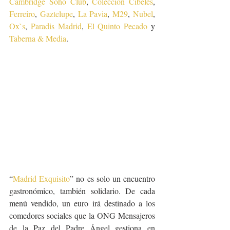
Cambridge Soho Club
, 
Colección Cibeles
, 
Ferreiro
, 
Gaztelupe
, 
La Pavia
, 
M29
, 
Nubel
, 
Ox`s
, 
Paradis Madrid
, 
El Quinto Pecado
 y 
Taberna & Media
. 
“
Madrid Exquisito
” no es solo un encuentro 
gastronómico, también solidario. De cada 
menú vendido, un euro irá destinado a los 
comedores sociales que la ONG Mensajeros 
de la Paz del Padre Ángel gestiona en 