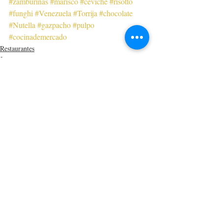
#zamburiñas
#marisco
#ceviche
#risotto
#funghi
#Venezuela
#Torrija
#chocolate
#Nutella
#gazpacho
#pulpo
#cocinademercado
Restaurantes
Japoneses
Internacionales
Entradas recientes
Ver todo