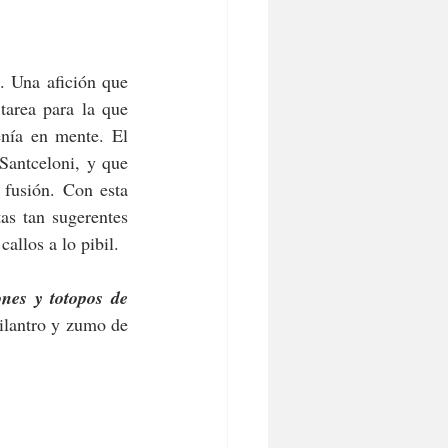
 Una afición que 
area para la que 
nía en mente. El 
antceloni, y que 
fusión. Con esta 
s tan sugerentes 
como su taco Fish de cazón a la andaluza, su duo de ostras con aire de pepino o sus callos a lo pibil.  
es y totopos de 
ilantro y zumo de 