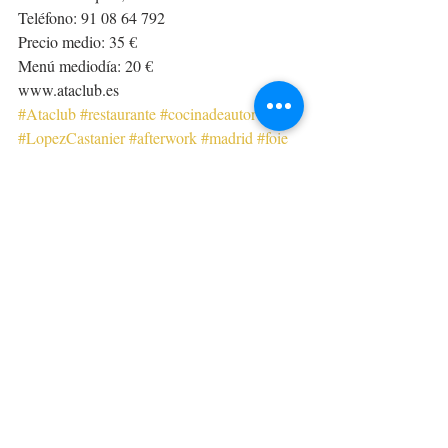
Teléfono: 91 08 64 792
Precio medio: 35 €
Menú mediodía: 20 €
www.ataclub.es 
#Ataclub
#restaurante
#cocinadeautor
#LopezCastanier
#afterwork
#madrid
#foie
#chocolate
#tataki
#cocinafusión
#cordero
Restaurantes
Entradas recientes
Ver todo