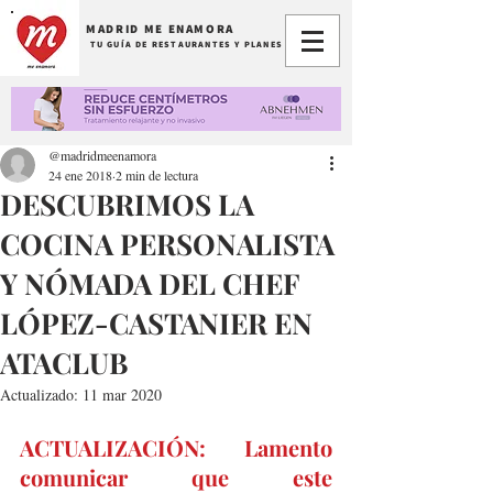
MADRID ME ENAMORA
TU GUÍA DE RESTAURANTES Y PLANES
@madridmeenamora
24 ene 2018
2 min de lectura
DESCUBRIMOS LA
COCINA PERSONALISTA
Y NÓMADA DEL CHEF
LÓPEZ-CASTANIER EN
ATACLUB
Actualizado:
11 mar 2020
ACTUALIZACIÓN: Lamento 
comunicar que este 