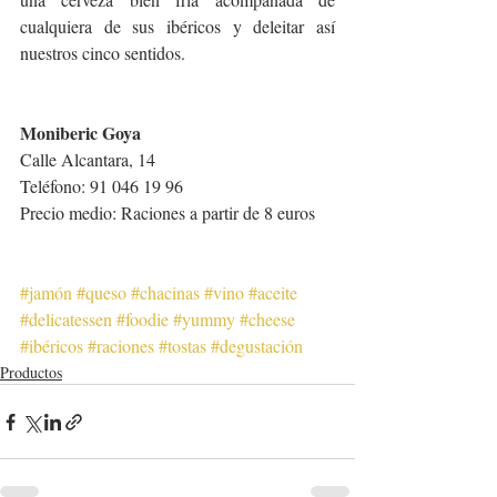
cualquiera de sus ibéricos y deleitar así 
nuestros cinco sentidos. 
Moniberic Goya
Calle Alcantara, 14
Teléfono: 91 046 19 96
Precio medio: Raciones a partir de 8 euros
#jamón
#queso
#chacinas
#vino
#aceite
#delicatessen
#foodie
#yummy
#cheese
#ibéricos
#raciones
#tostas
#degustación
Productos