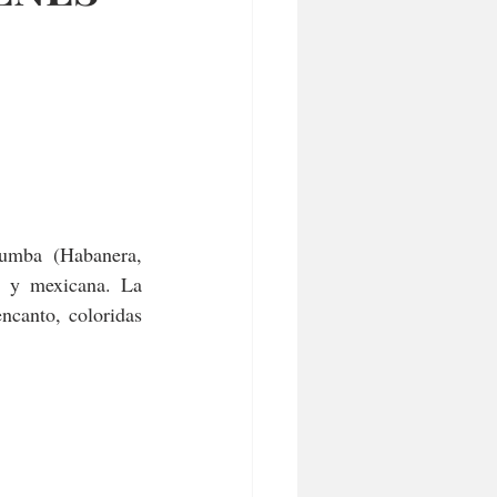
umba (Habanera, 
a y mexicana. La 
canto, coloridas 