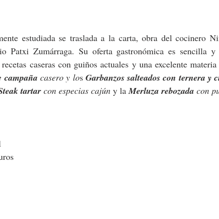
amente estudiada se traslada a la carta, obra del cocinero N
io Patxi Zumárraga. Su oferta gastronómica es sencilla y 
recetas caseras con guiños actuales y una excelente materia 
e campaña
 casero y lo
s 
Garbanzos salteados con ternera y ci
Steak tartar
 con especias cajún 
y la 
Merluza rebozada
 con p
1
uros