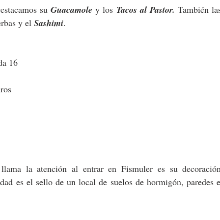
Destacamos su 
Guacamole
 y los 
Tacos al Pastor. 
También la
erbas y el 
Sashimi
. 
da 16
ros
lama la atención al entrar en Fismuler es su decoración
idad es el sello de un local de suelos de hormigón, paredes 
 