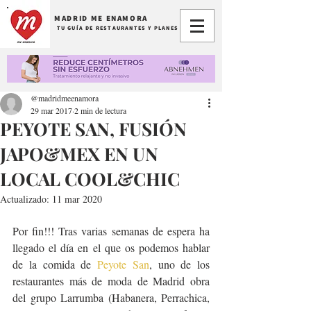
MADRID ME ENAMORA
TU GUÍA DE RESTAURANTES Y PLANES
@madridmeenamora
29 mar 2017
2 min de lectura
PEYOTE SAN, FUSIÓN
JAPO&MEX EN UN
LOCAL COOL&CHIC
Actualizado:
11 mar 2020
Por fin!!! Tras varias semanas de espera ha 
llegado el día en el que os podemos hablar 
de la comida de 
Peyote San
, uno de los 
restaurantes más de moda de Madrid obra 
del grupo Larrumba (Habanera, Perrachica, 