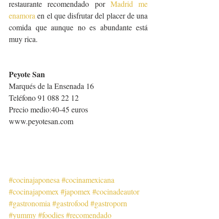
restaurante recomendado por 
Madrid me 
enamora
 en el que disfrutar del placer de una 
comida que aunque no es abundante está 
muy rica.
Peyote San
Marqués de la Ensenada 16
Teléfono 91 088 22 12
Precio medio:40-45 euros
www.peyotesan.com
#cocinajaponesa
#cocinamexicana
#cocinajapomex
#japomex
#cocinadeautor
#gastronomia
#gastrofood
#gastroporn
#yummy
#foodies
#recomendado