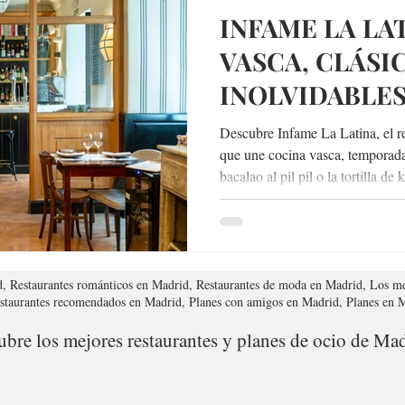
INFAME LA LA
VASCA, CLÁSI
INOLVIDABLES
TEMPORADA D
Descubre Infame La Latina, el r
que une cocina vasca, temporada
bacalao al pil pil o la tortilla d
cálido y sabor auténtico en plen
amantes del buen comer.
d, Restaurantes románticos en Madrid, Restaurantes de moda en Madrid, Los me
estaurantes recomendados en Madrid, Planes con amigos en Madrid, Planes en
bre los mejores restaurantes y planes de ocio de Mad