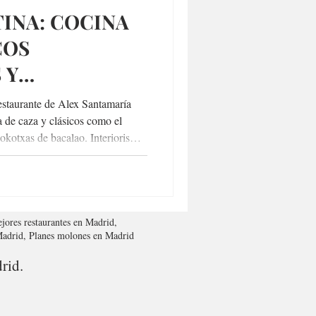
TINA: COCINA
COS
 Y
E CAZA
estaurante de Alex Santamaría
 de caza y clásicos como el
e kokotxas de bacalao. Interiorismo
o Madrid. Imprescindible para
jores restaurantes en Madrid,
 Madrid, Planes molones en Madrid
rid.