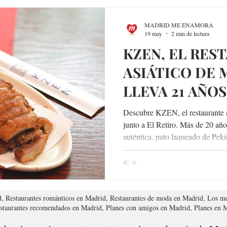
MADRID ME ENAMORA
19 may
2 min de lectura
KZEN, EL RES
ASIÁTICO DE 
LLEVA 21 AÑOS
CONQUISTAND
Descubre KZEN, el restaurante a
DE SALAMANC
junto a El Retiro. Más de 20 año
auténtica, pato laqueado de Pekí
Barrio de Salamanca.
d, Restaurantes románticos en Madrid, Restaurantes de moda en Madrid, Los me
estaurantes recomendados en Madrid, Planes con amigos en Madrid, Planes en