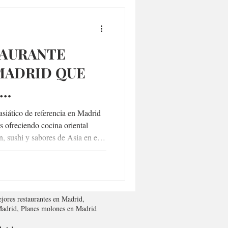
TAURANTE
MADRID QUE
O EL BARRIO
siático de referencia en Madrid
A
s ofreciendo cocina oriental
n, sushi y sabores de Asia en el
jores restaurantes en Madrid,
 Madrid, Planes molones en Madrid